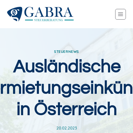
Zum
Inhalt
springen
STEUERNEWS
Ausländische
rmietungseinkün
in Österreich
20.02.2023