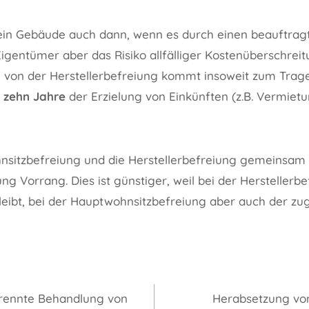
st ein Gebäude auch dann, wenn es durch einen beauftr
Eigentümer aber das Risiko allfälliger Kostenüberschrei
 von der Herstellerbefreiung kommt insoweit zum Trag
n zehn Jahre
der Erzielung von Einkünften (z.B. Vermietu
nsitzbefreiung und die Herstellerbefreiung gemeinsam z
g Vorrang. Dies ist günstiger, weil bei der Herstellerb
leibt, bei der Hauptwohnsitzbefreiung aber auch der z
gation
trennte Behandlung von
Herabsetzung vo