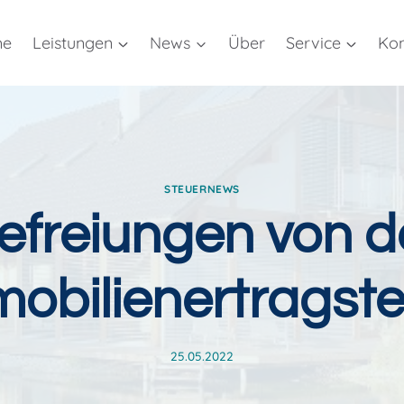
me
Leistungen
News
Über
Service
Kon
STEUERNEWS
efreiungen von d
obilienertragst
25.05.2022