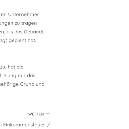
agten Unternehmer
tungen zu tragen
en, als das Gebäude
ng) gedient hat.
u, hat die
efreiung nur das
ugehörige Grund und
WEITER
n Einkommensteuer-/