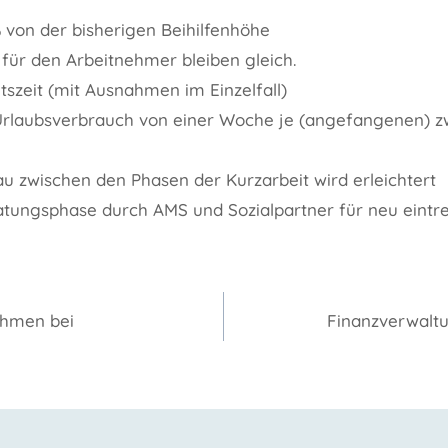
 von der bisherigen Beihilfenhöhe
 für den Arbeitnehmer bleiben gleich.
tszeit (mit Ausnahmen im Einzelfall)
Urlaubsverbrauch von einer Woche je (angefangenen) 
u zwischen den Phasen der Kurzarbeit wird erleichtert
tungsphase durch AMS und Sozialpartner für neu eintr
gation
ahmen bei
Finanzverwalt