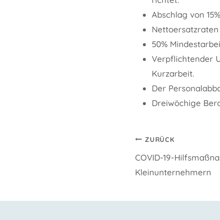
Abschlag von 15%
Nettoersatzraten
50% Mindestarbei
Verpflichtender 
Kurzarbeit.
Der Personalabba
Dreiwöchige Bera
Beitragsnavi
ZURÜCK
COVID-19-Hilfsmaßn
Kleinunternehmern