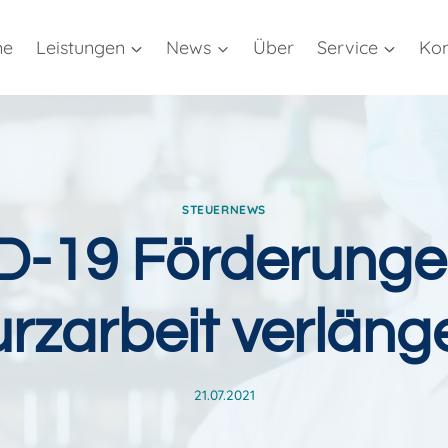
me
Leistungen
News
Über
Service
Kon
STEUERNEWS
D-19 Förderunge
rzarbeit verläng
21.07.2021