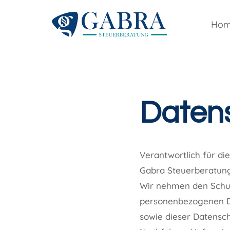
Zum
Inhalt
Ho
springen
Daten
Verantwortlich für di
Gabra Steuerberatung
Wir nehmen den Schutz
personenbezogenen Da
sowie dieser Datensch