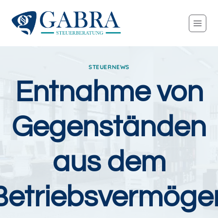
Zum
Inhalt
springen
STEUERNEWS
Entnahme von
Gegenständen
aus dem
Betriebsvermöge