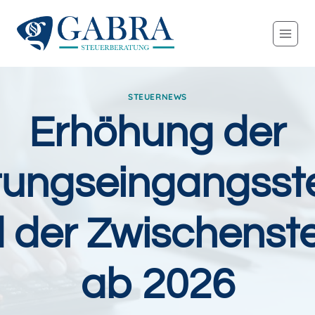
Zum
Inhalt
springen
STEUERNEWS
Erhöhung der
ftungseingangsst
 der Zwischenst
ab 2026