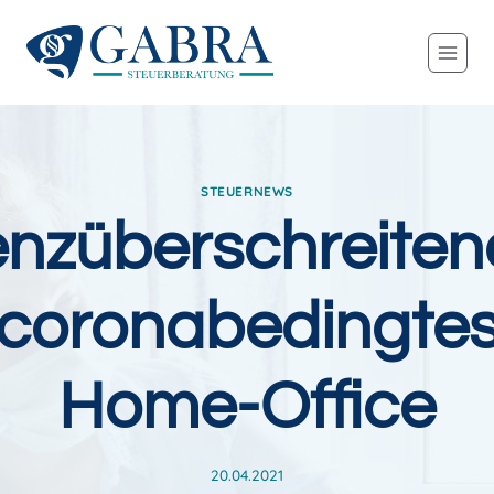
Zum
Inhalt
springen
STEUERNEWS
enzüberschreiten
coronabedingte
Home-Office
20.04.2021