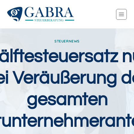
Zum
Inhalt
springen
STEUERNEWS
älftesteuersatz n
ei Veräußerung d
gesamten
tunternehmerante