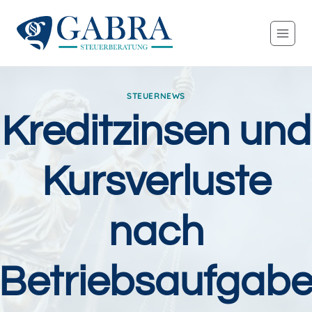
Zum
Inhalt
springen
STEUERNEWS
Kreditzinsen und
Kursverluste
nach
Betriebsaufgab