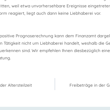
ritten, weil etwa unvorhersehbare Ereignisse eingetreten
m reagiert, liegt auch dann keine Liebhaberei vor.
, positive Prognoserechnung kann dem Finanzamt dargel
en Tätigkeit nicht um Liebhaberei handelt, weshalb die 
zuerkennen sind. Wir empfehlen Ihnen diesbezüglich eine
tung.
gation
der Altersteilzeit
Freibeträge in der 