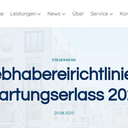
me
Leistungen
News
Über
Service
Kon
STEUERNEWS
ebhabereirichtlini
rtungserlass 2
20.08.2025