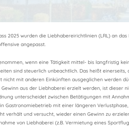
ss 2025 wurden die Liebhabereirichtlinien (LRL) an das
fensive angepasst.
enommen, wenn eine Tätigkeit mittel- bis langfristig k
keiten sind steuerlich unbeachtlich. Das heißt einerseits,
it nicht mit anderen Einkünften ausgeglichen werden dür
Gewinn aus der Liebhaberei erzielt werden, ist dieser nic
rdnung unterscheidet zwischen Betätigungen mit Annah
 ein Gastronomiebetrieb mit einer längeren Verlustphase,
t verhält und versucht, wieder einen Gewinn zu erziel
nahme von Liebhaberei (z.B. Vermietung eines Sportflug