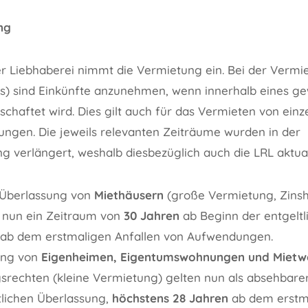
ng
der Liebhaberei nimmt die Vermietung ein. Bei der Vermi
s) sind Einkünfte anzunehmen, wenn innerhalb eines ge
chaftet wird. Dies gilt auch für das Vermieten von ein
gen. Die jeweils relevanten Zeiträume wurden in der
 verlängert, weshalb diesbezüglich auch die LRL aktual
n Überlassung von
Miethäusern
(große Vermietung, Zinsha
 nun ein Zeitraum von
30 Jahren
ab Beginn der entgeltl
ab dem erstmaligen Anfallen von Aufwendungen.
ung von
Eigenheimen, Eigentumswohnungen und Miet
ngsrechten (kleine Vermietung) gelten nun als absehbar
tlichen Überlassung,
höchstens 28 Jahren
ab dem erstma