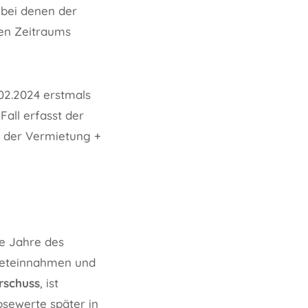
 bei denen der
en Zeitraums
02.2024 erstmals
all erfasst der
n der Vermietung +
le Jahre des
Mieteinnahmen und
rschuss
, ist
osewerte später in