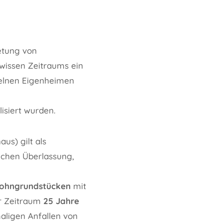
etung von
wissen Zeitraums ein
zelnen Eigenheimen
isiert wurden.
us) gilt als
ichen Überlassung,
wohngrundstücken
mit
er Zeitraum
25 Jahre
ligen Anfallen von