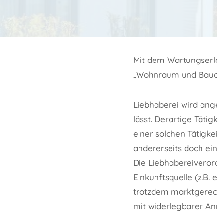
Mit dem Wartungserla
„Wohnraum und Bauof
Liebhaberei wird ang
lässt. Derartige Tätig
einer solchen Tätigke
andererseits doch ein 
Die Liebhabereivero
Einkunftsquelle (z.B.
trotzdem marktgerech
mit widerlegbarer An