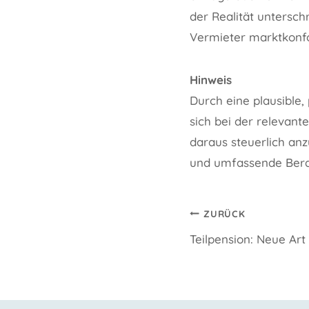
der Realität untersch
Vermieter marktkonfor
Hinweis
Durch eine plausible
sich bei der relevant
daraus steuerlich an
und umfassende Bera
Beitragsnavi
ZURÜCK
Teilpension: Neue Art 