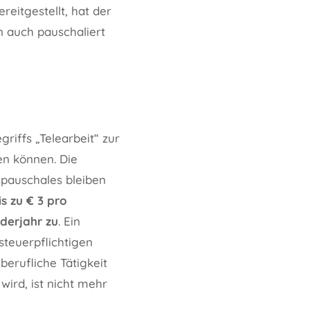
eitgestellt, hat der
n auch pauschaliert
iffs „Telearbeit“ zur
en können. Die
spauschales bleiben
s zu € 3 pro
nderjahr
zu
. Ein
steuerpflichtigen
erufliche Tätigkeit
ird, ist nicht mehr