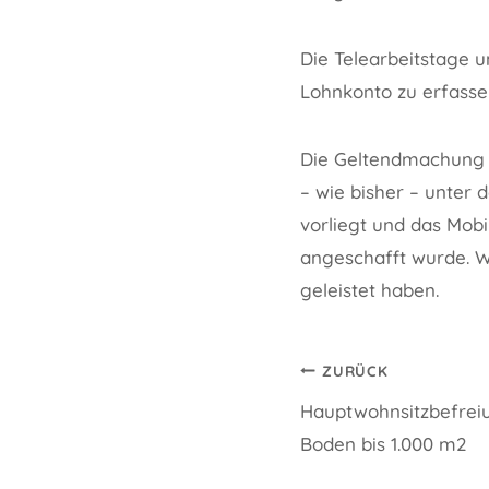
Die Telearbeitstage 
Lohnkonto zu erfasse
Die Geltendmachung
– wie bisher – unter
vorliegt und das Mob
angeschafft wurde. W
geleistet haben.
Beitragsnavi
ZURÜCK
Hauptwohnsitzbefrei
Boden bis 1.000 m2