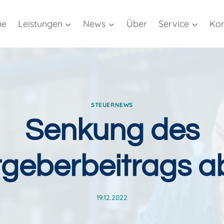
me
Leistungen
News
Über
Service
Kon
STEUERNEWS
Senkung des
tgeberbeitrags a
19.12.2022