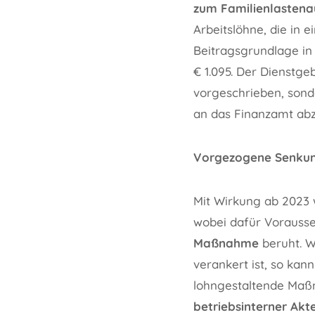
zum Familienlastena
Arbeitslöhne, die in
Beitragsgrundlage in 
€ 1.095. Der Dienstg
vorgeschrieben, sond
an das Finanzamt abz
Vorgezogene Senkun
Mit Wirkung ab 2023 
wobei dafür Vorausset
Maßnahme
beruht. W
verankert ist, so ka
lohngestaltende Maßn
betriebsinterner Ak