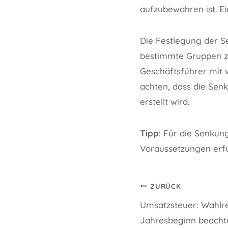
aufzubewahren ist. Ei
Die Festlegung der S
bestimmte Gruppen zu
Geschäftsführer mit w
achten, dass die Sen
erstellt wird.
Tipp
: Für die Senku
Voraussetzungen erfü
Beitragsnavi
ZURÜCK
Umsatzsteuer: Wahlre
Jahresbeginn beacht