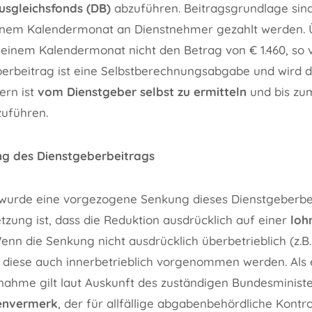
usgleichsfonds (DB)
abzuführen. Beitragsgrundlage sind
 einem Kalendermonat an Dienstnehmer gezahlt werden. Ü
einem Kalendermonat nicht den Betrag von € 1.460, so v
eberbeitrag ist eine Selbstberechnungsabgabe und wird d
ern ist
vom Dienstgeber selbst zu ermitteln
und bis zu
uführen.
g des Dienstgeberbeitrags
wurde eine vorgezogene Senkung dieses Dienstgeberbei
zung ist, dass die Reduktion ausdrücklich auf einer
loh
enn die Senkung nicht ausdrücklich überbetrieblich (z.B.
nn diese auch innerbetrieblich vorgenommen werden. Als
ahme gilt laut Auskunft des zuständigen Bundesminist
tenvermerk
, der für allfällige abgabenbehördliche Kontro