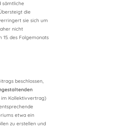
 sämtliche
bersteigt die
erringert sie sich um
aher nicht
m 15. des Folgemonats
trags beschlossen,
ngestaltenden
 im Kollektivvertrag)
 entsprechende
eriums etwa ein
llen zu erstellen und