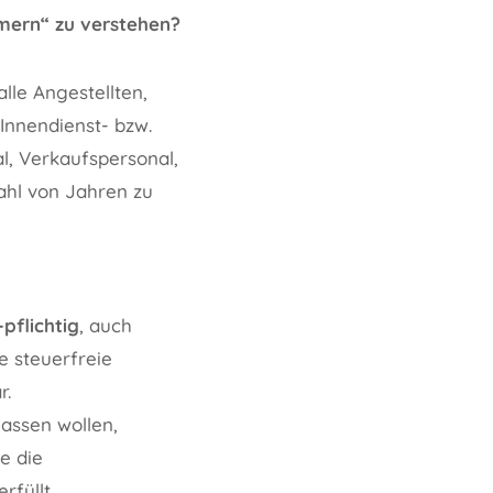
mern“ zu verstehen?
lle Angestellten,
Innendienst- bzw.
l, Verkaufspersonal,
ahl von Jahren zu
pflichtig
, auch
e steuerfreie
r.
lassen wollen,
e die
füllt.