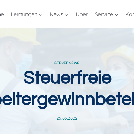
me
Leistungen
News
Über
Service
Kon
STEUERNEWS
Steuerfreie
beitergewinnbetei
25.05.2022