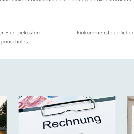
gation
r Energiekosten –
Einkommensteuerlicher 
rpauschales