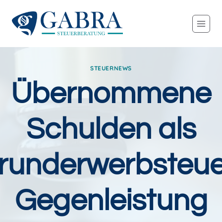
Zum
Inhalt
springen
STEUERNEWS
Übernommene
Schulden als
runderwerbsteue
Gegenleistung