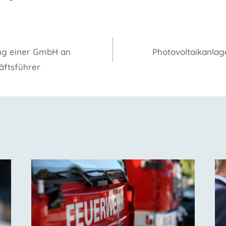
gation
g einer GmbH an
Photovoltaikanlag
äftsführer