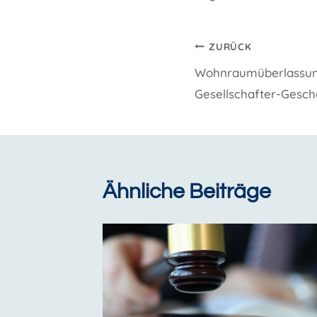
Beitragsnavi
ZURÜCK
Wohnraumüberlassun
Gesellschafter-Gesch
Ähnliche Beiträge