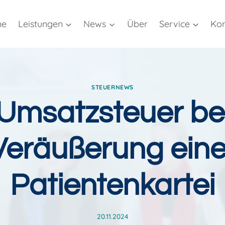
me
Leistungen
News
Über
Service
Kon
STEUERNEWS
Umsatzsteuer be
Veräußerung eine
Patientenkartei
20.11.2024