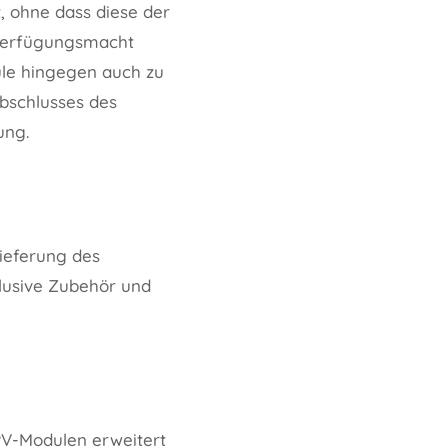
, ohne dass diese der
e Verfügungsmacht
ule hingegen auch zu
Abschlusses des
ung.
Lieferung des
klusive Zubehör und
 PV-Modulen erweitert