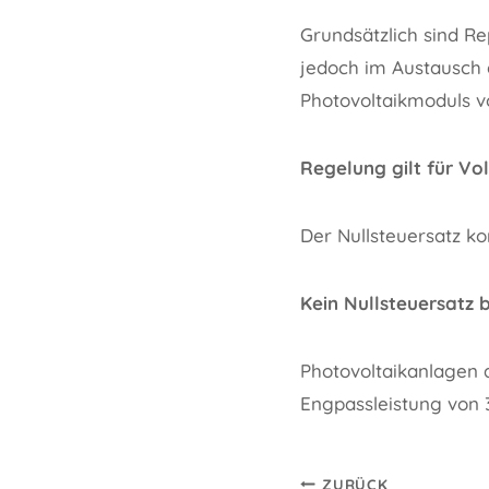
Grundsätzlich sind R
jedoch im Austausch e
Photovoltaikmoduls vo
Regelung gilt für Vo
Der Nullsteuersatz k
Kein Nullsteuersatz 
Photovoltaikanlagen 
Engpassleistung von 
Beitragsnavi
ZURÜCK