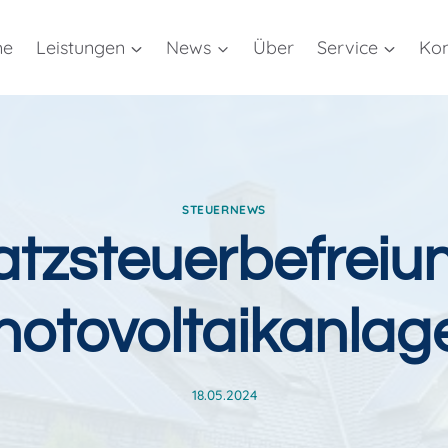
me
Leistungen
News
Über
Service
Kon
STEUERNEWS
tzsteuerbefreiun
hotovoltaikanlag
18.05.2024