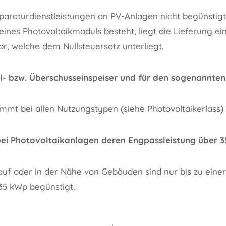
eparaturdienstleistungen an PV-Anlagen nicht begünstig
ines Photovoltaikmoduls besteht, liegt die Lieferung ei
r, welche dem Nullsteuersatz unterliegt.
ll- bzw. Überschusseinspeiser und für den sogenannten
ommt bei allen Nutzungstypen (siehe Photovoltaikerlass
bei Photovoltaikanlagen deren Engpassleistung über 3
auf oder in der Nähe von Gebäuden sind nur bis zu ein
35 kWp begünstigt.
gation