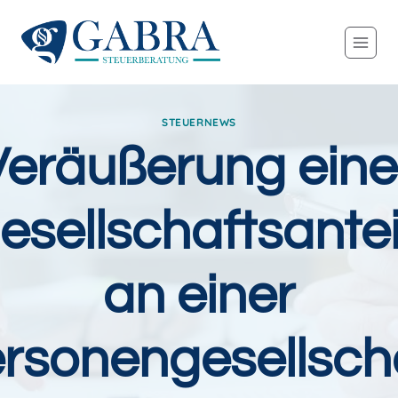
Zum
Inhalt
springen
STEUERNEWS
Veräußerung eine
esellschaftsantei
an einer
rsonengesellsch