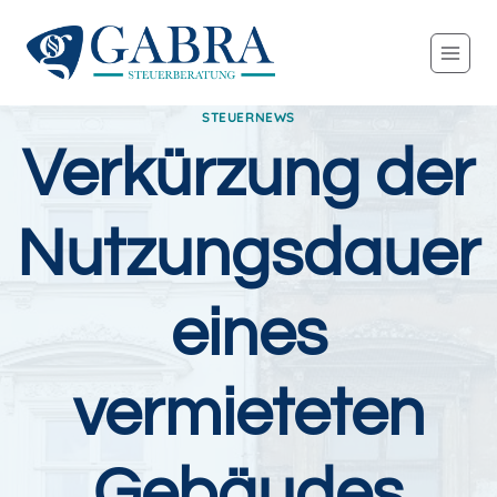
Zum
Inhalt
springen
STEUERNEWS
Verkürzung der
Nutzungsdauer
eines
vermieteten
Gebäudes