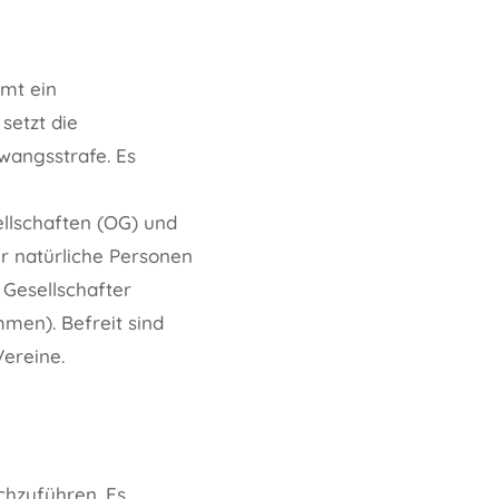
amt ein
setzt die
wangsstrafe. Es
ellschaften (OG) und
r natürliche Personen
 Gesellschafter
men). Befreit sind
ereine.
rchzuführen. Es