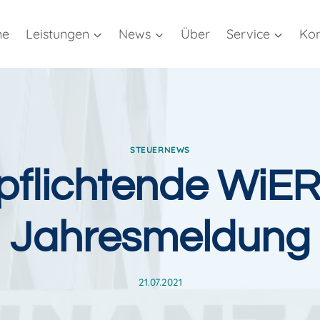
me
Leistungen
News
Über
Service
Kon
STEUERNEWS
pflichtende WiE
Jahresmeldung
21.07.2021