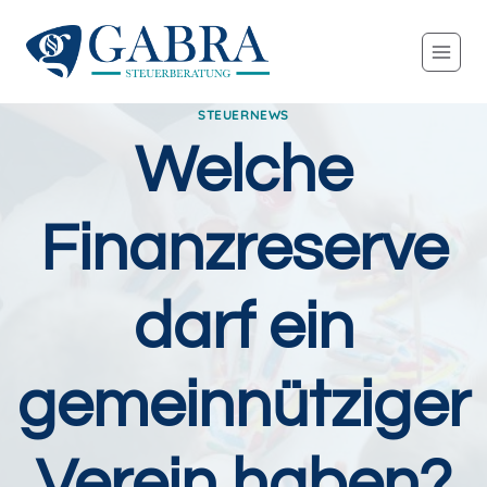
Zum
Inhalt
springen
STEUERNEWS
Welche
Finanzreserve
darf ein
gemeinnütziger
Verein haben?