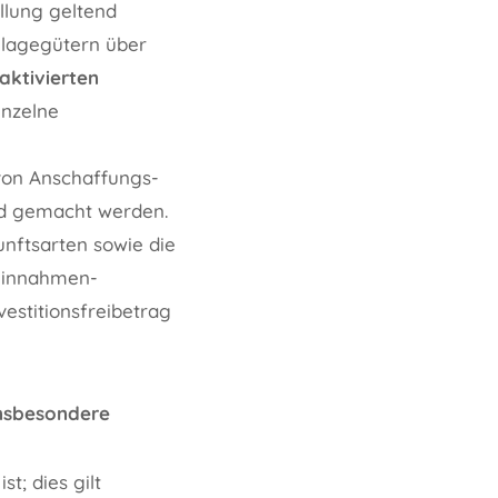
llung geltend
nlagegütern über
aktivierten
inzelne
 von Anschaffungs-
d gemacht werden.
unftsarten sowie die
 Einnahmen-
estitionsfreibetrag
nsbesondere
t; dies gilt