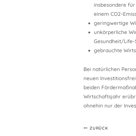
insbesondere fü
einem CO2-Emiss
geringwertige Wi
unkörperliche Wir
Gesundheit/Life-
gebrauchte Wirts
Bei natürlichen Perso
neuen Investitionsfr
beiden Fördermaßnahm
Wirtschaftsjahr erübri
ohnehin nur der Inve
Beitragsnavi
ZURÜCK