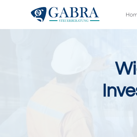
Zum
Inhalt
Ho
springen
Wi
Inve