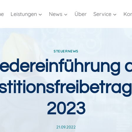
me
Leistungen
News
Über
Service
Kon
STEUERNEWS
edereinführung 
stitionsfreibetra
2023
21.09.2022