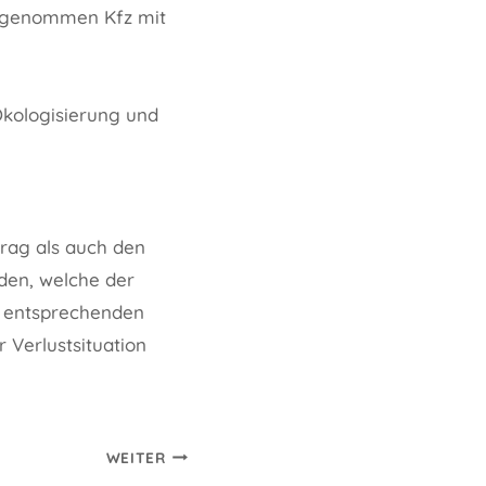
sgenommen Kfz mit
 Ökologisierung und
trag als auch den
den, welche der
m entsprechenden
r Verlustsituation
WEITER