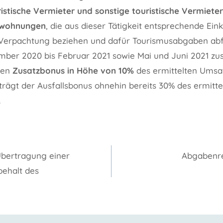
istische Vermieter und sonstige touristische Vermiet
nwohnungen
, die aus dieser Tätigkeit entsprechende Ein
Verpachtung beziehen und dafür Tourismusabgaben abfü
ber 2020 bis Februar 2021 sowie Mai und Juni 2021 zus
nen
Zusatzbonus in Höhe von 10%
des ermittelten Umsat
trägt der Ausfallsbonus ohnehin bereits 30% des ermitte
.
gation
Übertragung einer
Abgabenre
behalt des