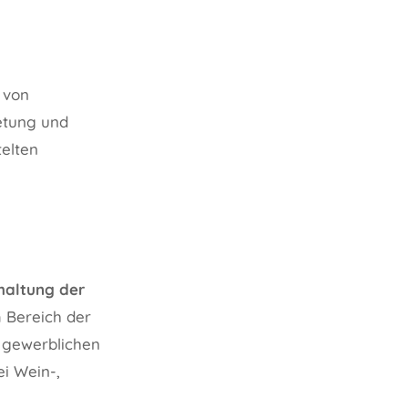
 von
etung und
elten
haltung der
 Bereich der
 gewerblichen
ei Wein-,