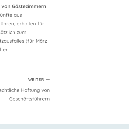
er von Gästezimmern
künfte aus
hren, erhalten für
ätzlich zum
zausfalles (für März
lten
WEITER
chtliche Haftung von
Geschäftsführern