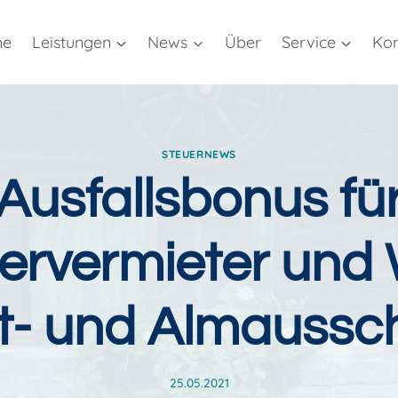
me
Leistungen
News
Über
Service
Kon
STEUERNEWS
Ausfallsbonus fü
rvermieter und 
t- und Almaussc
25.05.2021