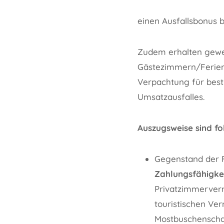
einen Ausfallsbonus 
Zudem erhalten gewer
Gästezimmern/Ferien
Verpachtung für best
Umsatzausfalles.
Auszugsweise sind f
Gegenstand der F
Zahlungsfähigkei
Privatzimmerver
touristischen Ver
Mostbuschenscha