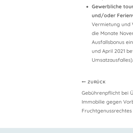
Gewerbliche tour
und/oder Ferie
Vermietung und 
die Monate Novem
Ausfallsbonus ei
und April 2021 be
Umsatzausfalles)
Beitragsnavi
ZURÜCK
Gebührenpflicht bei 
Immobilie gegen Vor
Fruchtgenussrechtes