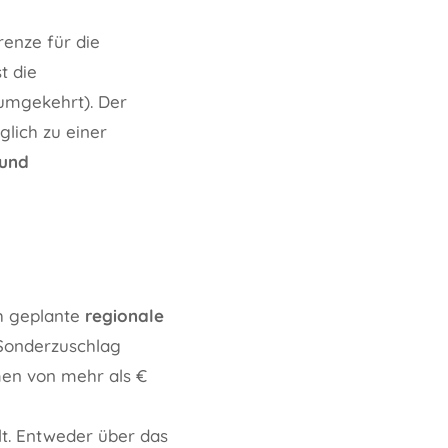
renze für die
t die
 umgekehrt). Der
lich zu einer
 und
ch geplante
regionale
 Sonderzuschlag
men von mehr als €
t. Entweder über das