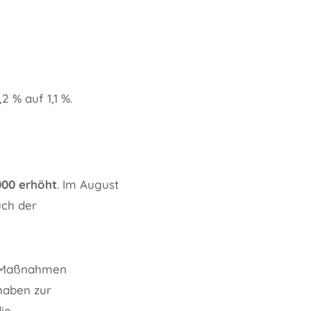
 % auf 1,1 %.
000 erhöht
. Im August
uch der
en Maßnahmen
haben zur
ie