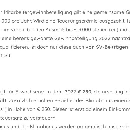
zur Mitarbeitergewinnbeteiligung gilt eine gemeinsame G
3.000 pro Jahr. Wird eine Teuerungsprämie ausgezahlt, is
r im verbleibenden Ausmaß bis € 3.000 steuerfrei (und
r eine bereits gewährte Gewinnbeteiligung 2022 nachträg
alifizieren, ist doch nur diese auch
von SV-Beiträgen
reit
.
ägt für Erwachsene im Jahr 2022
€ 250
, die ursprüngli
llt
. Zusätzlich erhalten Bezieher des Klimabonus einen
s“) in Höhe von € 250. Dieser ist erst ab einem Einkom
teuersatz zu versteuern.
onus und der Klimabonus werden automatisch ausbezahl