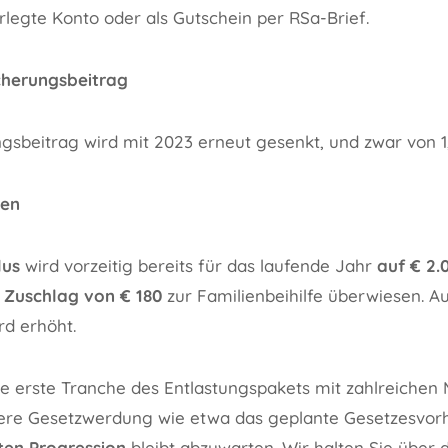
erlegte Konto oder als Gutschein per RSa-Brief.
cherungsbeitrag
gsbeitrag wird mit 2023 erneut gesenkt, und zwar von 1,2
ien
lus
wird vorzeitig bereits für das laufende Jahr
auf € 2.
 Zuschlag von € 180
zur Familienbeihilfe überwiesen. A
d erhöht.
die erste Tranche des Entlastungspakets mit zahlreich
tere Gesetzwerdung wie etwa das geplante Gesetzesvor
ten Progression
bleibt abzuwarten. Wir halten Sie über d