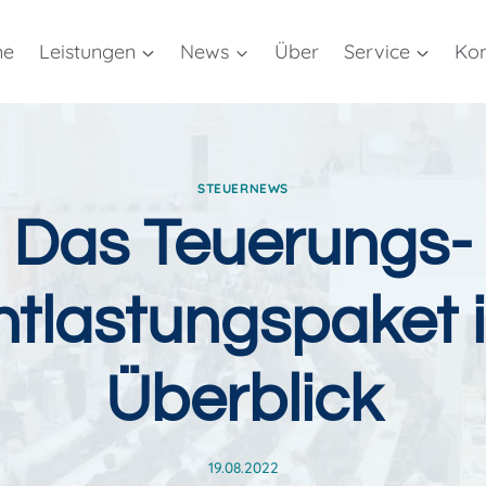
me
Leistungen
News
Über
Service
Kon
STEUERNEWS
Das Teuerungs-
ntlastungspaket 
Überblick
19.08.2022