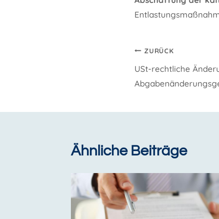
Entlastungsmaßnahm
Beitragsnavi
ZURÜCK
USt-rechtliche Änder
Abgabenänderungsge
Ähnliche Beiträge