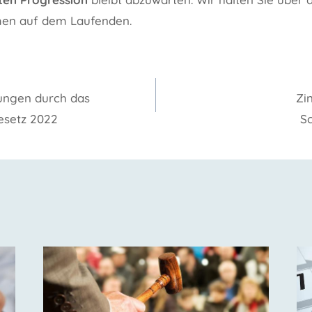
en auf dem Laufenden.
gation
ungen durch das
Zi
setz 2022
S