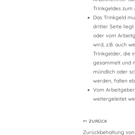
Trinkgeldes zum 
Das Trinkgeld mu
dritter Seite lie
oder vom Arbeit
wird, z.B. auch w
Trinkgelder, die
gesammelt und na
mündlich oder sch
werden, fallen eb
Vom Arbeitgeber
weitergeleitet w
Beitragsnavi
ZURÜCK
Zurückbehaltung von