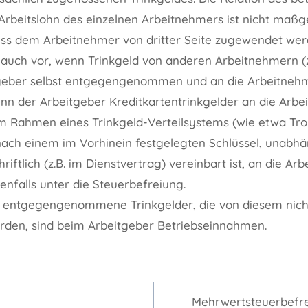
Arbeitslohn des einzelnen Arbeitnehmers ist nicht maßge
ss dem Arbeitnehmer von dritter Seite zugewendet werd
gt auch vor, wenn Trinkgeld von anderen Arbeitnehmern (z
geber selbst entgegengenommen und an die Arbeitneh
enn der Arbeitgeber Kreditkartentrinkgelder an die Arbe
 im Rahmen eines Trinkgeld-Verteilsystems (wie etwa T
ch einem im Vorhinein festgelegten Schlüssel, unabhä
riftlich (z.B. im Dienstvertrag) vereinbart ist, an die Arb
enfalls unter die Steuerbefreiung.
 entgegengenommene Trinkgelder, die von diesem nich
erden, sind beim Arbeitgeber Betriebseinnahmen.
gation
Mehrwertsteuerbefre