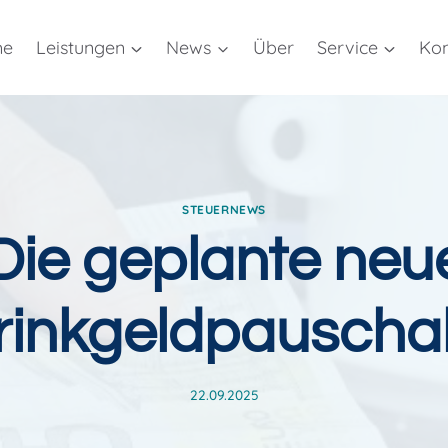
me
Leistungen
News
Über
Service
Kon
STEUERNEWS
Die geplante neu
rinkgeldpauscha
22.09.2025