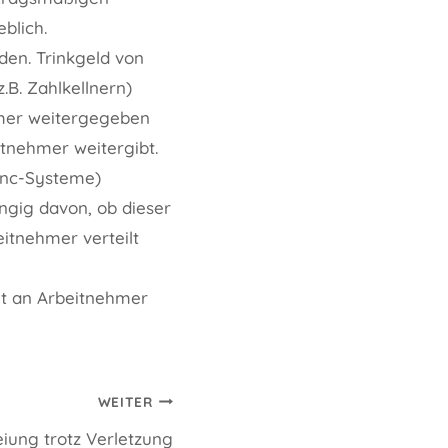
blich.
en. Trinkgeld von
.B. Zahlkellnern)
mer weitergegeben
itnehmer weitergibt.
ronc-Systeme)
ngig davon, ob dieser
eitnehmer verteilt
t an Arbeitnehmer
WEITER
iung trotz Verletzung