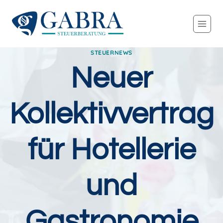
Zum
Inhalt
springen
STEUERNEWS
Neuer
Kollektivvertrag
für Hotellerie
und
Gastronomie