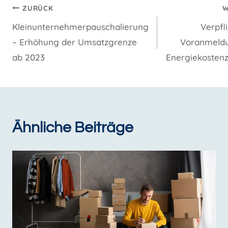
Beitragsnavigation
ZURÜCK
W
Kleinunternehmerpauschalierung
Verpfl
– Erhöhung der Umsatzgrenze
Voranmeld
ab 2023
Energiekosten
Ähnliche Beiträge