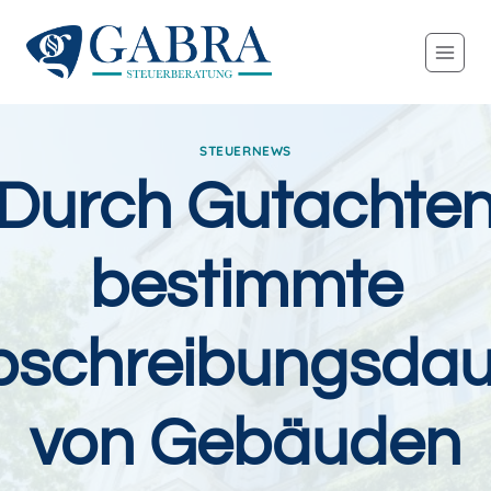
Zum
Inhalt
springen
STEUERNEWS
Durch Gutachte
bestimmte
bschreibungsdau
von Gebäuden