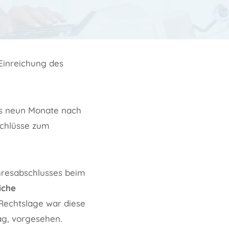
 Einreichung des
ns neun Monate nach
schlüsse zum
hresabschlusses beim
iche
n Rechtslage war diese
ag, vorgesehen.