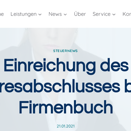
me
Leistungen
News
Über
Service
Kon
STEUERNEWS
Einreichung des
resabschlusses 
Firmenbuch
21.01.2021