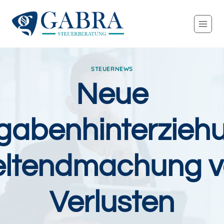
Zum
Inhalt
springen
STEUERNEWS
Neue
gabenhinterziehu
ltendmachung 
Verlusten