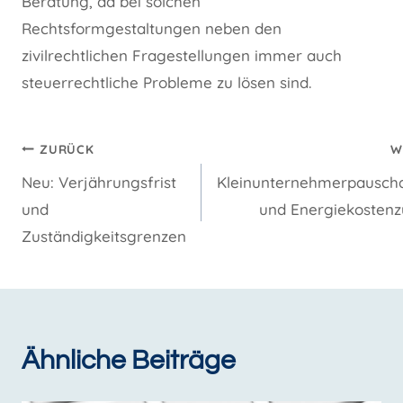
Beratung, da bei solchen
Rechtsformgestaltungen neben den
zivilrechtlichen Fragestellungen immer auch
steuerrechtliche Probleme zu lösen sind.
Beitragsnavigation
ZURÜCK
W
Neu: Verjährungsfrist
Kleinunternehmerpauscha
und
und Energiekostenz
Zuständigkeitsgrenzen
Ähnliche Beiträge