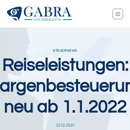
Zum
Inhalt
springen
STEUERNEWS
Reiseleistungen:
argenbesteueru
neu ab 1.1.2022
22.12.2021