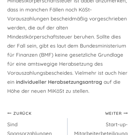
Mindestkörperschaftsteuer ist dabei anzumerken,
dass in manchen Fällen noch KöSt-
Vorauszahlungen bescheidmäßig vorgeschrieben
werden, die auf der alten
Mindestkörperschaftsteuer beruhen. Sollte dies
der Fall sein, gibt es laut dem Bundesministerium
für Finanzen (BMF) keine gesetzliche Grundlage
für eine amtswegige Herabsetzung des
Vorauszahlungsbescheides. Vielmehr ist auch hier
ein
individueller Herabsetzungsantrag
auf die
Höhe der neuen MiKöSt zu stellen.
Beitragsnavigation
ZURÜCK
WEITER
Sind
Start-up-
Sponsorzahlungen
Mitarbeiterbeteiligung