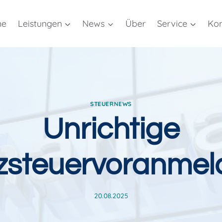
me
Leistungen
News
Über
Service
Kon
STEUERNEWS
Unrichtige
zsteuervoranmel
20.08.2025