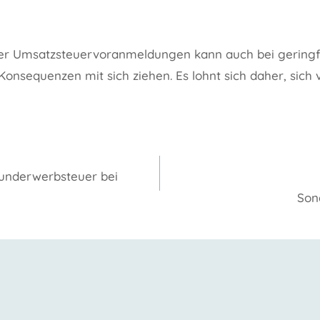
ger Umsatzsteuervoranmeldungen kann auch bei gering
 Konsequenzen mit sich ziehen. Es lohnt sich daher, sic
gation
runderwerbsteuer bei
Son