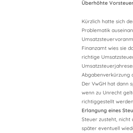
Überhöhte Vorsteue
Kürzlich hatte sich d
Problematik auseinan
Umsatzsteuervoranmel
Finanzamt wies sie da
richtige Umsatzsteue
Umsatzsteuerjahreser
Abgabenverkürzung an
Der VwGH hat dann sp
wenn zu Unrecht gel
richtiggestellt werde
Erlangung eines Steu
Steuer zusteht, nicht
später eventuell wied