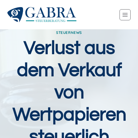
Zum
Inhalt
springen
STEUERNEWS
Verlust aus
dem Verkauf
von
Wertpapieren
steuerlich