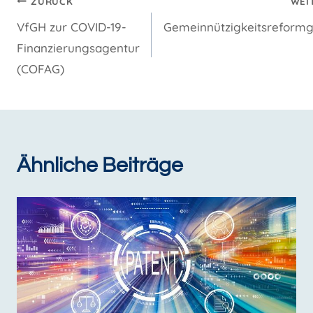
Beitragsnavigation
ZURÜCK
WEI
VfGH zur COVID-19-
Gemeinnützigkeitsreformg
Finanzierungsagentur
(COFAG)
Ähnliche Beiträge