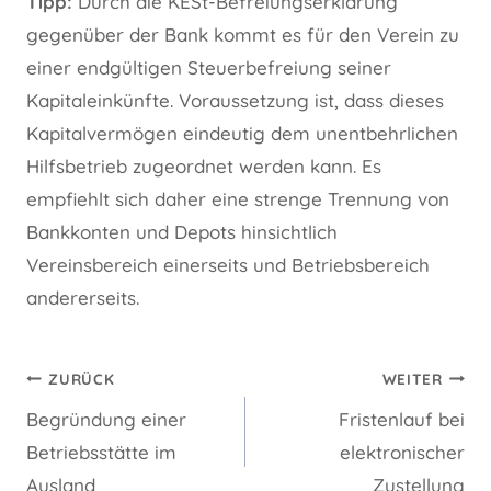
Tipp:
Durch die KESt-Befreiungserklärung
gegenüber der Bank kommt es für den Verein zu
einer endgültigen Steuerbefreiung seiner
Kapitaleinkünfte. Voraussetzung ist, dass dieses
Kapitalvermögen eindeutig dem unentbehrlichen
Hilfsbetrieb zugeordnet werden kann. Es
empfiehlt sich daher eine strenge Trennung von
Bankkonten und Depots hinsichtlich
Vereinsbereich einerseits und Betriebsbereich
andererseits.
Beitragsnavigation
ZURÜCK
WEITER
Begründung einer
Fristenlauf bei
Betriebsstätte im
elektronischer
Ausland
Zustellung