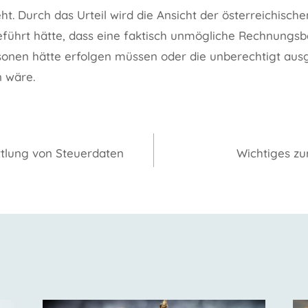
t. Durch das Urteil wird die Ansicht der österreichisch
geführt hätte, dass eine faktisch unmögliche Rechnungsb
onen hätte erfolgen müssen oder die unberechtigt aus
n wäre.
gation
tlung von Steuerdaten
Wichtiges z
n