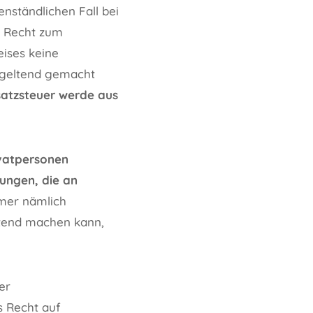
nständlichen Fall bei
e Recht zum
eises keine
 geltend gemacht
atzsteuer werde aus
ivatpersonen
tungen, die an
mer nämlich
ltend machen kann,
er
 Recht auf