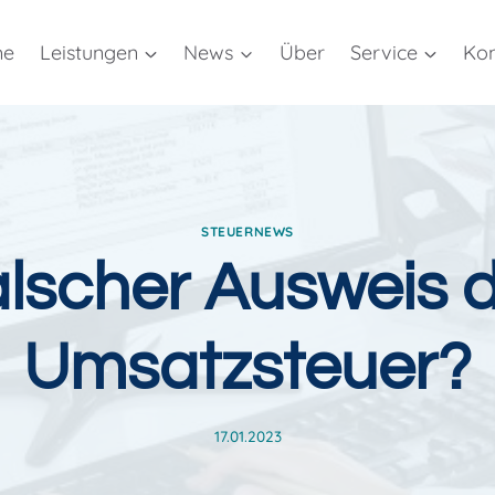
me
Leistungen
News
Über
Service
Kon
STEUERNEWS
lscher Ausweis 
Umsatzsteuer?
17.01.2023