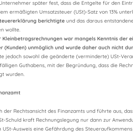
 Unternehmer später fest, dass die Entgelte für den Eintr
h dem ermäßigten Umsatzsteuer (USt)-Satz von 13% unterl
euererklärung berichtigte
und das daraus entstanden
n wollte.
r Kleinbetragsrechnungen war mangels Kenntnis der e
 (Kunden) unmöglich und wurde daher auch nicht dur
e jedoch sowohl die geänderte (verminderte) USt-Vera
lfälligen Guthabens, mit der Begründung, dass die Rech
gt wurden.
inanzamt
 der Rechtsansicht des Finanzamts und führte aus, dass
USt-Schuld kraft Rechnungslegung nur dann zur Anwen
en USt-Ausweis eine Gefährdung des Steueraufkommens 