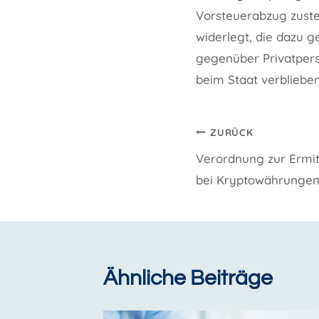
Vorsteuerabzug zusteh
widerlegt, die dazu 
gegenüber Privatpers
beim Staat verbliebe
Beitragsnavi
ZURÜCK
Verordnung zur Ermit
bei Kryptowährunge
Ähnliche Beiträge