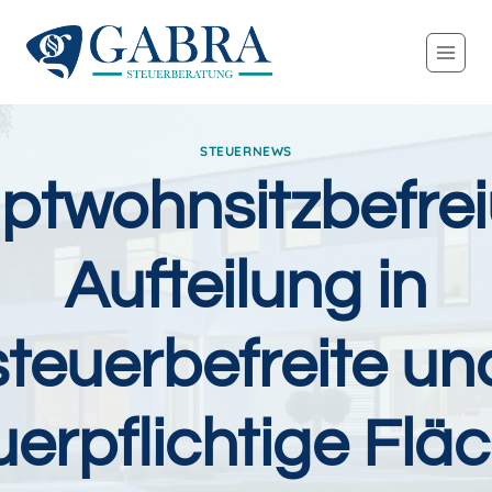
Zum
Inhalt
springen
STEUERNEWS
ptwohnsitzbefrei
Aufteilung in
steuerbefreite un
uerpflichtige Flä