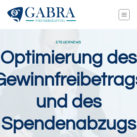
Zum
Inhalt
springen
STEUERNEWS
Optimierung des
Gewinnfreibetrag
und des
Spendenabzugs